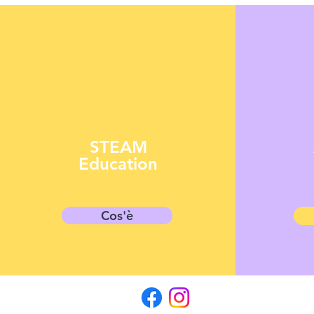
STEAM
Education
Cos'è