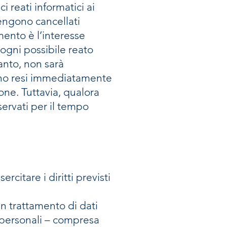
 reati informatici ai
vengono cancellati
ento è l’interesse
e ogni possibile reato
tanto, non sarà
anno resi immediatamente
ne. Tuttavia, qualora
servati per il tempo
rcitare i diritti previsti
un trattamento di dati
i personali – compresa