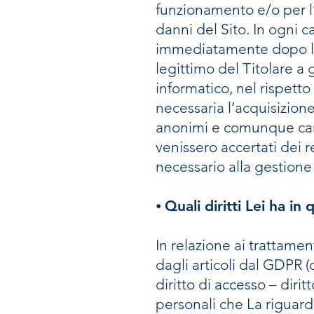
funzionamento e/o per l’a
danni del Sito. In ogni 
immediatamente dopo l’el
legittimo del Titolare a g
informatico, nel rispetto
necessaria l’acquisizio
anonimi e comunque cance
venissero accertati dei r
necessario alla gestione
⦁
Quali diritti Lei ha in 
In relazione ai trattament
dagli articoli dal GDPR (d
diritto di accesso – diri
personali che La riguard