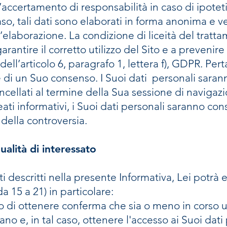
ccertamento di responsabilità in caso di ipotetici
caso, tali dati sono elaborati in forma anonima e 
aborazione. La condizione di liceità del trattam
arantire il corretto utilizzo del Sito e a prevenir
 dell’articolo 6, paragrafo 1, lettera f), GDPR. Per
ne di un Suo consenso. I Suoi dati personali sar
llati al termine della Sua sessione di navigazio
eati informativi, i Suoi dati personali saranno con
 della controversia.
qualità di interessato
i descritti nella presente Informativa, Lei potrà ese
a 15 a 21) in particolare:
tto di ottenere conferma che sia o meno in corso 
ano e, in tal caso, ottenere l'accesso ai Suoi dat