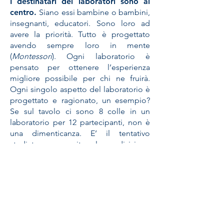
I destinatari dei laboratori sono al
centro.
Siano essi bambine o bambini,
insegnanti, educatori. Sono loro ad
avere la priorità. Tutto è progettato
avendo sempre loro in mente
(
Montessori
). Ogni laboratorio è
pensato per ottenere l’esperienza
migliore possibile per chi ne fruirà.
Ogni singolo aspetto del laboratorio è
progettato e ragionato, un esempio?
Se sul tavolo ci sono 8 colle in un
laboratorio per 12 partecipanti, non è
una dimenticanza. E’ il tentativo
studiato per esercitare la condivisione
ed evitare gli sprechi. Se sul tavolo ci
sono carte riciclate o già in parte
utilizzate, sono lì appositamente, per
insegnare che ci si può divertire ed
imparare anche riutilizzando i materiali.
Nei laboratori “
si fa
” e “
ci si mette le