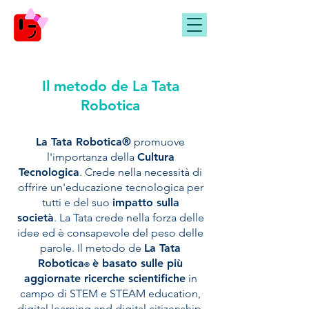
Il me
todo de
La Tata
Robotica
La Tata Robotica®
promuove
l'importanza della
Cultura
Tecnologica
. Crede nella necessità di
offrire un'educazione tecnologica per
tutti e del suo
impatto sulla
società
.
La Tata crede nella forza delle
idee ed è consapevole del peso delle
parole. Il
metodo de
La Tata
Robotica
è basato sulle più
®
aggiornate ricerche scientifiche
in
campo di STEM e STEAM education,
digital learning and digital citizenship.