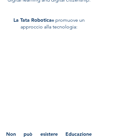
La Tata Robotica
promuove un
®
approccio alla tecnologia:
ATTIVO
CONSAPEVOLE
CREATIVO
INTEGRATO
PER LE ALTRE
MATERIE
SOSTENIBILE
RISPETTOSO
INCLUSIVO
Non può esistere Educazione