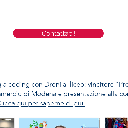
Contattaci!
 coding con Droni al liceo: vincitore "Pr
ercio di Modena e presentazione alla con
licca qui per saperne di più.