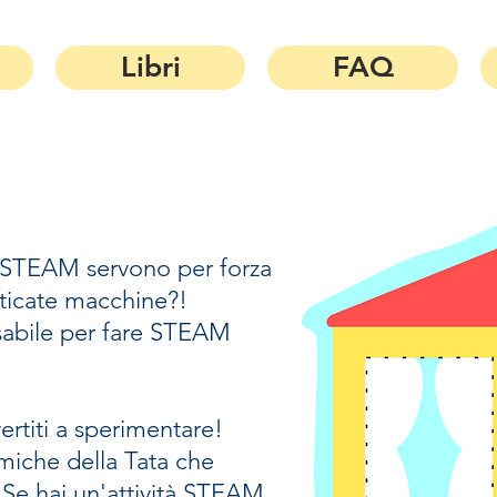
Libri
FAQ
e STEAM servono per forza
sticate macchine?!
sabile per fare STEAM
ertiti a sperimentare!
 amiche della Tata che
 Se hai un'attività STEAM