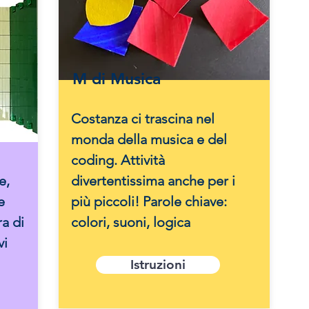
M di Musica
Costanza ci trascina nel
monda della musica e del
coding. Attività
e,
divertentissima anche per i
e
più piccoli! Parole chiave:
ra di
colori, suoni, logica
vi
Istruzioni