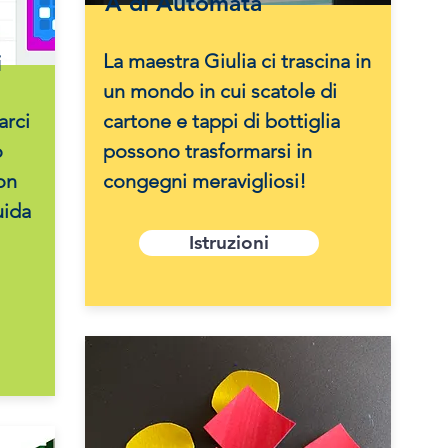
A di Automata
i
La maestra Giulia ci trascina in
un mondo in cui scatole di
arci
cartone e tappi di bottiglia
o
possono trasformarsi in
con
congegni meravigliosi!
uida
Istruzioni