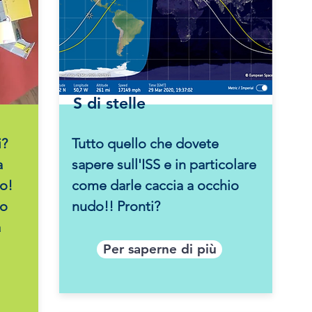
S di stelle
i?
Tutto quello che dovete
a
sapere sull'ISS e in particolare
o!
come darle caccia a occhio
lo
nudo!! Pronti?
a
Per saperne di più