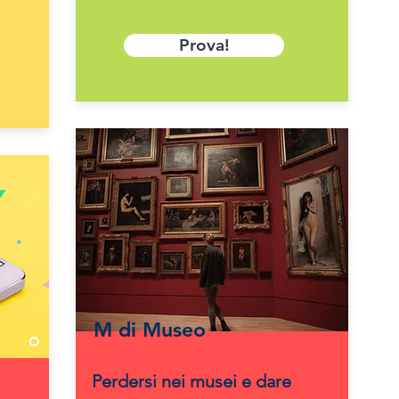
Prova!
M di Museo
Perdersi nei musei e dare